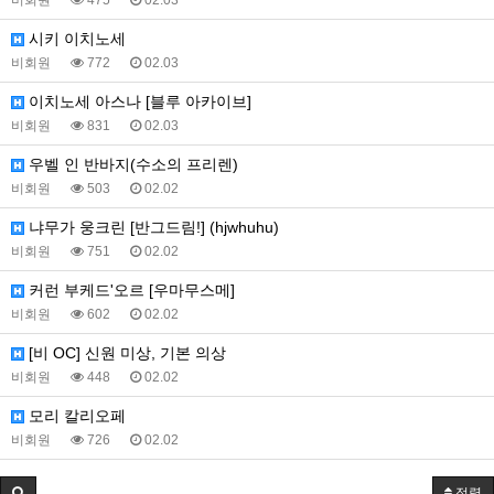
비회원
475
02.03
시키 이치노세
비회원
772
02.03
이치노세 아스나 [블루 아카이브]
비회원
831
02.03
우벨 인 반바지(수소의 프리렌)
비회원
503
02.02
냐무가 웅크린 [반그드림!] (hjwhuhu)
비회원
751
02.02
커런 부케드'오르 [우마무스메]
비회원
602
02.02
[비 OC] 신원 미상, 기본 의상
비회원
448
02.02
모리 칼리오페
비회원
726
02.02
정렬