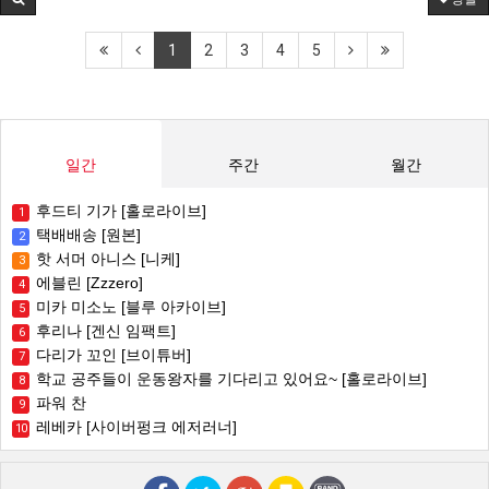
1
2
3
4
5
일간
주간
월간
후드티 기가 [홀로라이브]
1
택배배송 [원본]
2
핫 서머 아니스 [니케]
3
에블린 [Zzzero]
4
미카 미소노 [블루 아카이브]
5
후리나 [겐신 임팩트]
6
다리가 꼬인 [브이튜버]
7
학교 공주들이 운동왕자를 기다리고 있어요~ [홀로라이브]
8
파워 찬
9
레베카 [사이버펑크 에저러너]
10