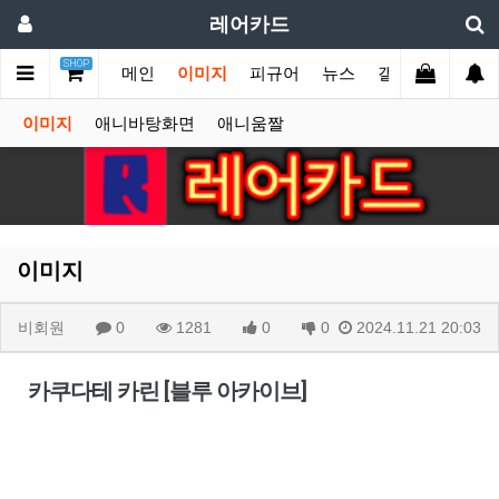
레어카드
SHOP
메인
이미지
피규어
뉴스
갤러리
게시
이미지
애니바탕화면
애니움짤
이미지
비회원
0
1281
0
0
2024.11.21 20:03
카쿠다테 카린 [블루 아카이브]