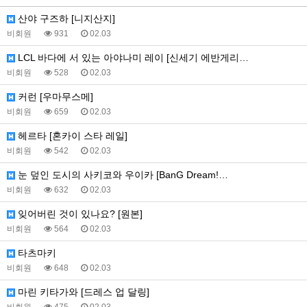
산야 구즈하 [니지산지]
비회원
931
02.03
LCL 바다에 서 있는 아야나미 레이 [신세기 에반게리…
비회원
528
02.03
커런 [우마무스메]
비회원
659
02.03
헤르타 [혼카이 스타 레일]
비회원
542
02.03
눈 덮인 도시의 사키코와 우이카 [BanG Dream!…
비회원
632
02.03
잊어버린 것이 있나요? [원본]
비회원
564
02.03
타츠마키
비회원
648
02.03
마린 키타가와 [드레스 업 달링]