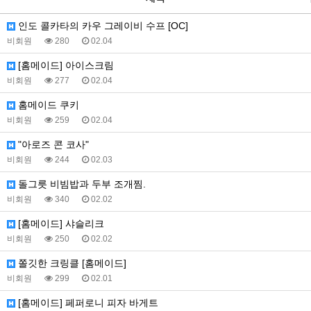
인도 콜카타의 카우 그레이비 수프 [OC]
비회원
280
02.04
[홈메이드] 아이스크림
비회원
277
02.04
홈메이드 쿠키
비회원
259
02.04
"아로즈 콘 코사"
비회원
244
02.03
돌그릇 비빔밥과 두부 조개찜.
비회원
340
02.02
[홈메이드] 샤슬리크
비회원
250
02.02
쫄깃한 크링클 [홈메이드]
비회원
299
02.01
[홈메이드] 페퍼로니 피자 바게트