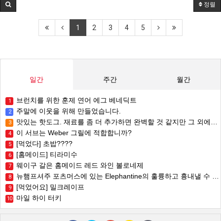
정렬
1
2
3
4
5
일간
주간
월간
브런치를 위한 훈제 연어 에그 베네딕트
1
주말에 이웃을 위해 만들었습니다.
2
맛있는 핫도그. 재료를 좀 더 추가하면 완벽할 것 같지만 그 외에는 괜찮습니다.
3
이 서브는 Weber 그릴에 적합합니까?
4
[먹었다] 초밥????
5
[홈메이드] 티라미수
6
웨이구 갈은 홈메이드 레드 와인 볼로네제
7
뉴햄프셔주 포츠머스에 있는 Elephantine의 훌륭하고 흉내낼 수 없는 시밋 아침 샌드위치(잼 계란, 강판 비트, 시금치, 자타르 페타 치즈, 후무스)
8
[먹었어요] 밀크레이프
9
마일 하이 터키
10