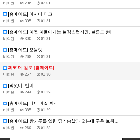
비회원
296
02.01
[홈메이드] 아사다 타코
비회원
305
01.31
[홈메이드] 어떤 이들에게는 불경스럽지만, 블론드 (버…
비회원
300
01.31
[홈메이드] 오믈렛
비회원
268
01.31
피코 데 갈로 [홈메이드]
비회원
257
01.30
[먹었다] 반미
비회원
294
01.29
[홈메이드] 타이 바질 치킨
비회원
385
01.29
[홈메이드] 빵가루를 입힌 닭가슴살과 오븐에 구운 브뤼…
비회원
269
01.28