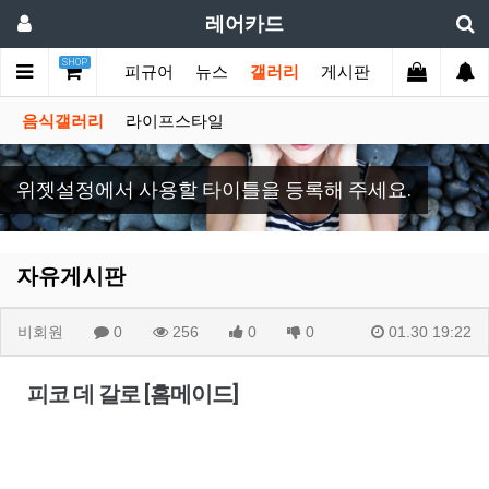
레어카드
SHOP
메인
이미지
피규어
뉴스
갤러리
게시판
음식갤러리
라이프스타일
위젯설정에서 사용할 타이틀을 등록해 주세요.
자유게시판
비회원
0
256
0
0
01.30 19:22
피코 데 갈로 [홈메이드]