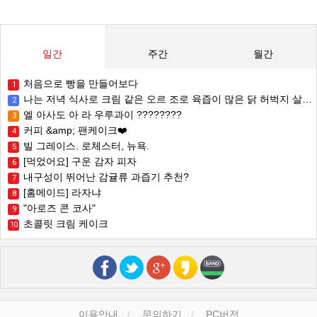
일간
주간
월간
처음으로 빵을 만들어보다
1
나는 저녁 식사로 크림 같은 오르 조로 육즙이 많은 닭 허벅지 살을 만들었습니다 . 우리 가족은 그것을 좋아했습니다 ???? [홈메이드]
2
엘 아사도 아 라 우루과이 ????????
3
커피 &amp; 팬케이크❤️
4
빌 그레이스. 로체스터, 뉴욕.
5
[먹었어요] 구운 감자 피자
6
내구성이 뛰어난 감귤류 과즙기 추천?
7
[홈메이드] 라자냐
8
"아로즈 콘 코사"
9
초콜릿 크림 케이크
10
이용안내
문의하기
PC버전