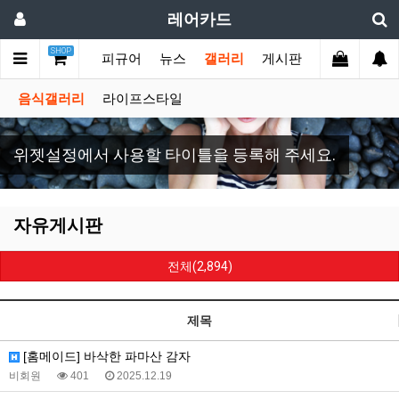
레어카드
SHOP
메인
이미지
피규어
뉴스
갤러리
게시판
음식갤러리
라이프스타일
위젯설정에서 사용할 타이틀을 등록해 주세요.
자유게시판
전체(2,894)
제목
[홈메이드] 바삭한 파마산 감자
비회원
401
2025.12.19