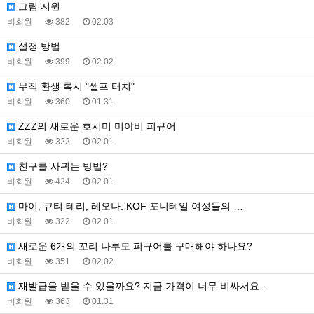
그림 지원
비회원
382
02.03
설정 방법
비회원
399
02.02
무직 환생 록시 "셀프 터치"
비회원
360
01.31
ZZZ의 새로운 호시미 미야비 피규어
비회원
322
02.01
친구를 사귀는 방법?
비회원
424
02.01
마이, 큐티 테리, 레오나. KOF 포니테일 여성들의 …
비회원
322
02.01
새로운 6개의 꼬리 나루토 피규어를 구매해야 하나요?
비회원
351
02.02
재발급을 받을 수 있을까요? 지금 가격이 너무 비싸서요…
비회원
363
01.31