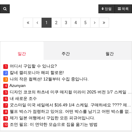
정렬
목록
1
2
3
4
5
일간
주간
월간
어디서 구입할 수 있나요?
1
칼네 캘리포니아 해피 할로윈!
2
나의 작은 컬렉션! 12월부터 수집 중입니다.
3
Azunyan
4
디자인 코코의 하츠네 미쿠 매지컬 미라이 2025 버전 1/7 스케일 피규어를 소개합니다!
5
내 새로운 조수
6
굿스마일 미국 세일에서 $16.49 1/4 스케일. 구매하세요 ???? 제가 가장 좋아하는 1/4 스케일 중 하나이며 정가를 지불했습니다! 그녀에게 집을 선물하세요!
7
웰프 박스가 점령하고 있어요. 어떤 박스를 남기고 어떤 박스를 없앨지 결정할 시간이에요. 여러분은 모든 박스를 보관하시나요 아니면 일부는 버리시나요?
8
제가 일본 여행에서 구입한 모든 피규어입니다.
9
조언 필요: 이 연약한 모습으로 집을 옮기는 방법
10