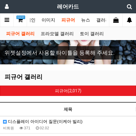
레어카드
SHOP
메인
이미지
피규어
뉴스
갤러리
게시판
피규어 갤러리
프라모델 갤러리
토이 갤러리
위젯설정에서 사용할 타이틀을 등록해 주세요.
피규어 갤러리
피규어(2,017)
제목
디스플레이 아이디어 질문(이케아 빌리)
비회원
371
02.02