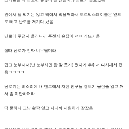
안에서 뭘 먹지는 않고 밖에서 먹을꺼라서 토르박스테이블은 옆으
로 빼고 난로를 저기다 놨음
난로에 주전자 올리니까 주전자 손잡이 ㄹㅇ 개뜨거움
잘때 난로가 진짜 너무덥더라
덥고 눈부셔서(난 눈부시면 잠 잘 못자) 껐다가 추워서 다시깨서 켰
음ㅋㅋㅋㄱ
난로키는 삐소리에 내 텐트에서 자던 친구들 경보기 울린줄 알고 깨
서 좀 미안하더라
딱 문하나 그냥 활짝 열고 자니까 시원하게 잘잤음