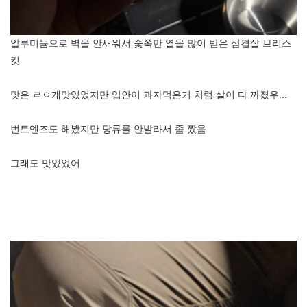
알루미늄으로 벽을 안새워서 숯쪽만 열을 많이 받은 삼겹살 브리스
킷
맛은 ㄹㅇ개맛있었지만 입안이 과자먹은거 처럼 살이 다 까졌우...
번트엔즈도 해봤지만 당류를 안발라서 좀 짰음
그래도 맛있었어