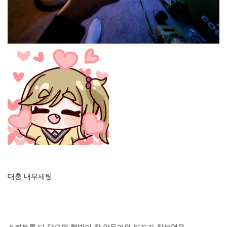
대충 내부세팅
스커트를 다 닫으면 햇빛이 잘 안들어와 빔프가 잘보였음