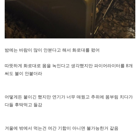
밤에는 바람이 많이 안분다고 해서 화로대를 폈어
따뜻하게 화로대로 몸을 녹인다고 생각했지만 파이어라이터를 8개
써도 불이 안붙더라
어떻게든 붙이긴 했지만 연기가 너무 매웠고 추위에 몸부림 치다가
다들 후딱먹고 들감
겨울에 밖에서 먹는건 여간 기합이 아니면 불가능한거 같음