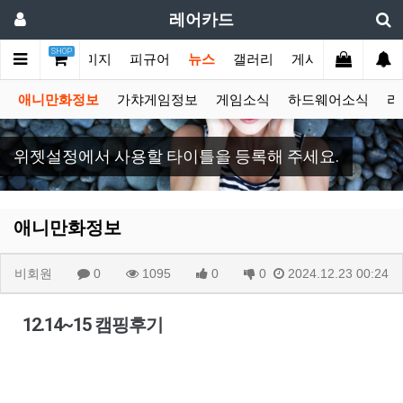
레어카드
SHOP
메인
이미지
피규어
뉴스
갤러리
게시판
애니만화정보
가챠게임정보
게임소식
하드웨어소식
라
위젯설정에서 사용할 타이틀을 등록해 주세요.
애니만화정보
비회원
0
1095
0
0
2024.12.23 00:24
12.14~15 캠핑후기