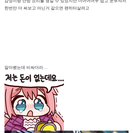
감성이랑 난방 요리를 챙길 수 있었지만 너어어어무 덥고 눈부셔서
한번만 더 써보고 아닌거 같으면 팬히터살려고
알아봤는데 비싸더라....