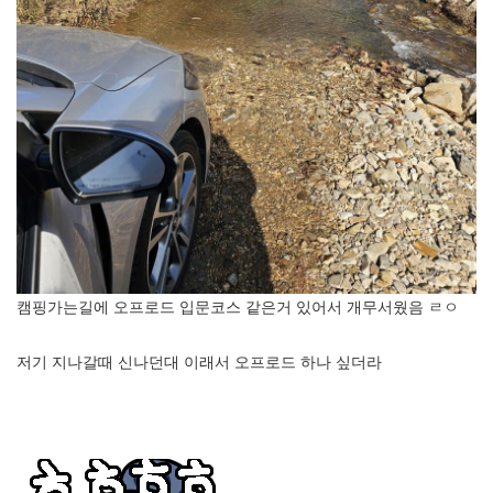
캠핑가는길에 오프로드 입문코스 같은거 있어서 개무서웠음 ㄹㅇ
저기 지나갈때 신나던대 이래서 오프로드 하나 싶더라