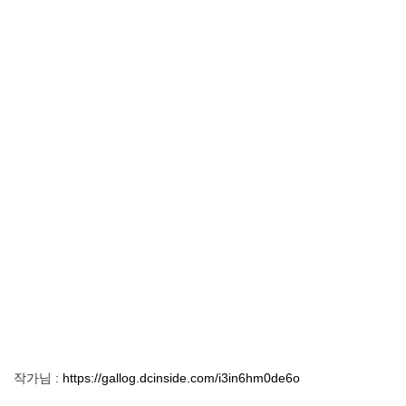
작가님 :
https://gallog.dcinside.com/i3in6hm0de6o