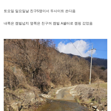
토요일 일요일날 친구5명이서 두사이트 쓴다음
내쪽은 캠빌넙치 옆쪽은 친구꺼 캠빌 A쉘터로 캠핑 갔었음