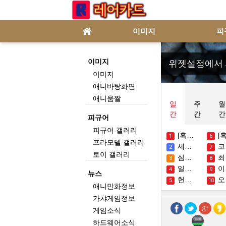
이미지
피
이미지
위젯설정에서 
이미지
애니바탕화면
애니움짤
일
주
월
간
간
간
피규어
피규어 갤러리
[흑백요리사] 요리할때보다 더 놀라웠던 팀백수저 뒷마무리
[흑백요리사] 백종원의 인생케미 같다는 
1
6
프라모델 갤러리
세일러문 애니메이션 리메이크가 올 여름 넷플릭스 출
코드 기스: 탈환 애니메이션 파트 3의 로제, 새로운 키 비주얼 공개 - 새로운 예고편
2
7
토이 갤러리
심슨에 카메오로 출연했던 레전드 가수
최애의 아이 스포일러 폭로로 동료 폭행한 경찰, 무혐의 처분
3
8
일본 초밥 기행 간략한 후기 - 잔마이 이시야마 키요타 아라이
이경규가 탐내는 개그맨 후배
4
9
뉴스
헌터 x 헌터가 2024년에 돌아옵니다
오늘은 기타큐슈 넷카페에서 잔다
5
10
애니만화정보
가챠게임정보
게임소식
하드웨어소식