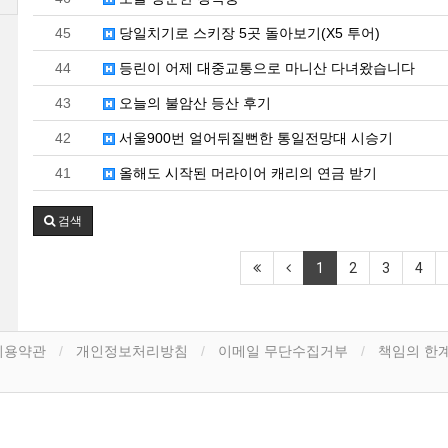
45
당일치기로 스키장 5곳 돌아보기(X5 투어)
44
등린이 어제 대중교통으로 마니산 다녀왔습니다
43
오늘의 불암산 등산 후기
42
서울900번 얼어뒤질뻔한 통일전망대 시승기
41
올해도 시작된 머라이어 캐리의 연금 받기
검색
1
2
3
4
이용약관
개인정보처리방침
이메일 무단수집거부
책임의 한