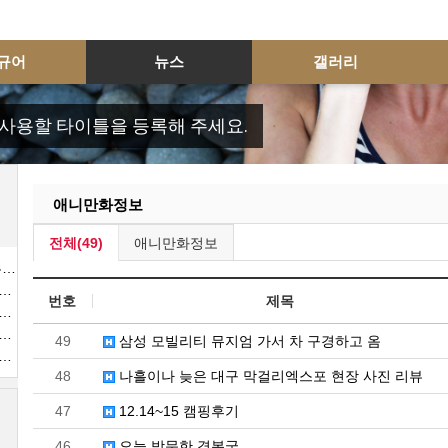
규어
뉴스
갤러리
로그인
사용할 타이틀을 등록해 주세요.
애니만화정보
전체(49)
애니만화정보
안성재
번호
제목
49
삼성 모빌리티 뮤지엄 가서 차 구경하고 옴
48
나흘이나 늦은 대구 막걸리엑스포 현장 사진 리뷰
47
12.14~15 캠핑후기
46
오늘 방문한 경복궁